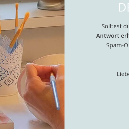
D
Solltest d
Antwort
er
Spam-Or
Lieb